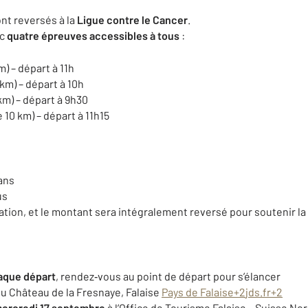
nt reversés à la
Ligue contre le Cancer
.
ec
quatre épreuves accessibles à tous
:
) – départ à 11h
km) – départ à 10h
m) – départ à 9h30
 10 km) – départ à 11h15
 ans
us
cipation, et le montant sera intégralement reversé pour soutenir la 
aque départ
, rendez‑vous au point de départ pour s’élancer
du Château de la Fresnaye, Falaise
Pays de Falaise
+2
jds.fr
+2
ercredi 17 septembre
à l’Office de Tourisme Falaise – Suisse N