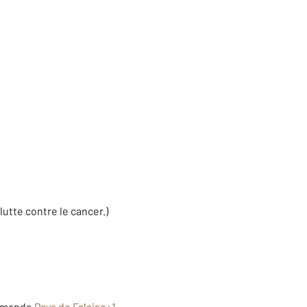
lutte contre le cancer.)
ormande
Pays de Falaise
+1