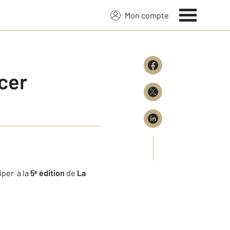
Mon compte
ncer
iper à la
5ᵉ édition
de
La