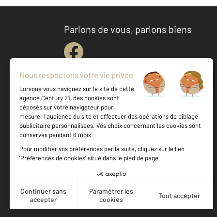
Parlons de vous, parlons biens
Votre agence est notée
Achat
Location
Vente
Gestion
9,3
/
10
9,5/10