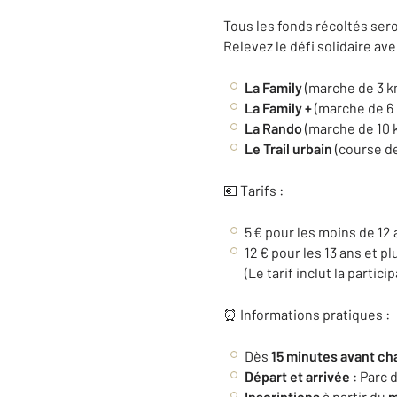
Tous les fonds récoltés sero
Relevez le défi solidaire av
La Family
(marche de 3 km
La Family +
(marche de 6 
La Rando
(marche de 10 k
Le Trail urbain
(course de
💶 Tarifs :
5 € pour les moins de 12
12 € pour les 13 ans et pl
(Le tarif inclut la parti
⏰ Informations pratiques :
Dès
15 minutes avant ch
Départ et arrivée
: Parc 
Inscriptions
à partir du
m