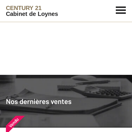
CENTURY 21
Cabinet de Loynes
Agence immobilière
Vendre
Nos dernières ventes
Nos derniers biens vendus près de
Nos dernières ventes
chez vous
Vendu