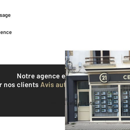
ssage
agence
Notre agence est notée
9,3/10
r nos clients
Avis authentifiés par Qualite
Voir tous les avis clients