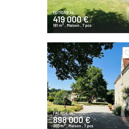
POTIGNY 14
419 000 €
2
181 m
, Maison
, 7 pcs
FALAISE 14
898 000 €
2
300 m
, Maison
, 7 pcs