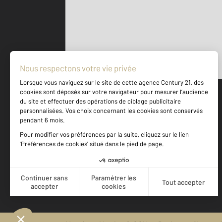
Parlons de vous, parlons biens
500 m
©
Mappy
Votre agence est notée
Achat
Location
Vente
Gestion
9,3
/
10
9,5/10