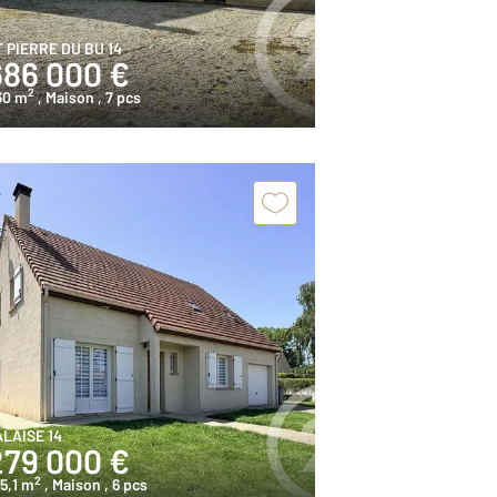
T PIERRE DU BU 14
686 000 €
2
30 m
, Maison
, 7 pcs
ALAISE 14
279 000 €
2
5,1 m
, Maison
, 6 pcs