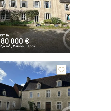
SSY 14
380 000 €
2
03,4 m
, Maison
, 11 pcs