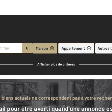
€
Maison
Appartement
Autres 
Afficher plus de critères
s biens actuels ne correspondent pas à votre reche