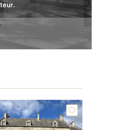
teur.
e