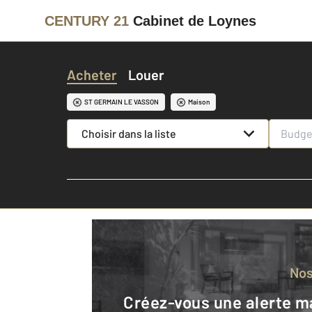
CENTURY 21
Cabinet de Loynes
Acheter
Louer
ST GERMAIN LE VASSON
Maison
Choisir dans la liste
No
Créez-vous une alerte mail pour être averti quand une annonce est en ligne et consultez la