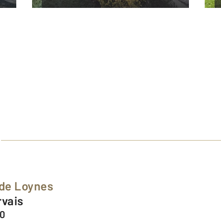
 de Loynes
rvais
00