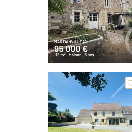
MARTAINVILLE 14
95 000 €
2
112 m
, Maison
, 5 pcs