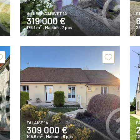
VILLERS CANIVET 14
S
319 000 €
2
176,1 m
, Maison
, 7 pcs
2
FALAISE 14
F
309 000 €
2
145,6 m
, Maison
, 6 pcs
12