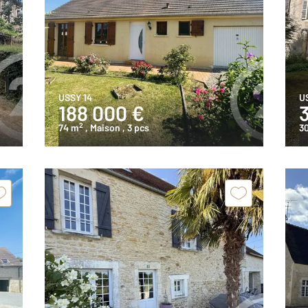
USSY 14
U
188 000 €
2
74 m
, Maison
, 3 pcs
3